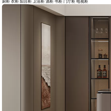
厨柜
衣柜
阳台柜
卫浴柜
酒柜
书柜
门厅柜
电视柜