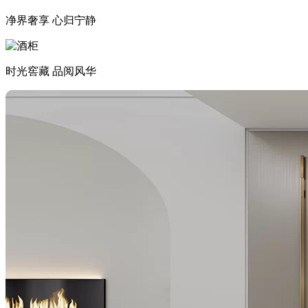
净界奢享 心归宁静
时光窖藏 品阅风华