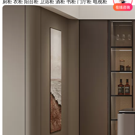
厨柜
衣柜
阳台柜
卫浴柜
酒柜
书柜
门厅柜
电视柜