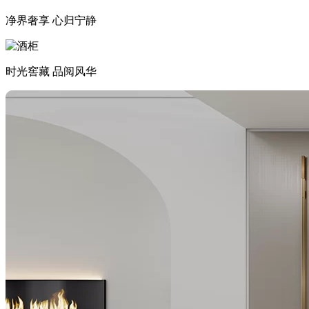
净界奢享 心归宁静
时光窖藏 品阅风华