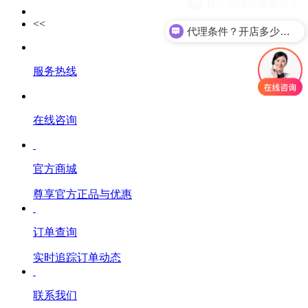
<<
代理条件？开店多少平方？
服务热线
在线咨询
官方商城
尊享官方正品与优惠
订单查询
实时追踪订单动态
联系我们