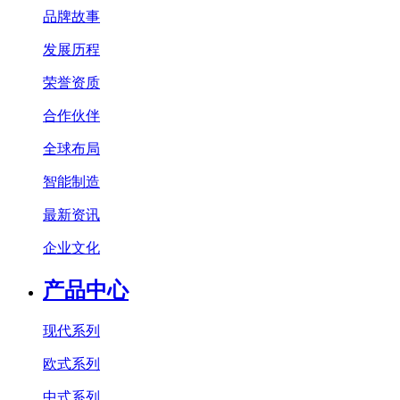
品牌故事
发展历程
荣誉资质
合作伙伴
全球布局
智能制造
最新资讯
企业文化
产品中心
现代系列
欧式系列
中式系列