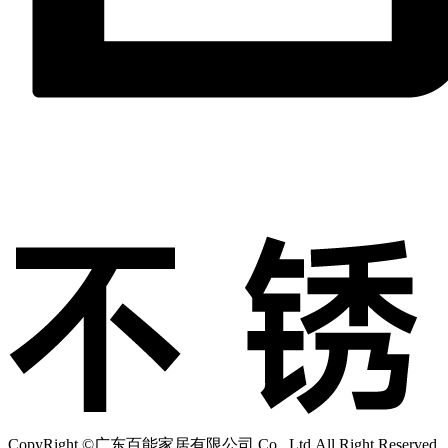
CopyRight ©广东百能家居有限公司 Co., Ltd.All Right Reserved