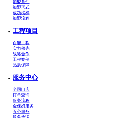
加盟条件
加盟形式
成功榜样
加盟流程
工程项目
百能工程
实力领先
战略合作
工程案例
品质保障
服务中心
全国门店
订单查询
服务流程
金保姆服务
五心服务
服务承诺