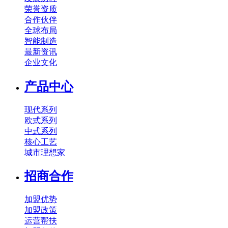
荣誉资质
合作伙伴
全球布局
智能制造
最新资讯
企业文化
产品中心
现代系列
欧式系列
中式系列
核心工艺
城市理想家
招商合作
加盟优势
加盟政策
运营帮扶