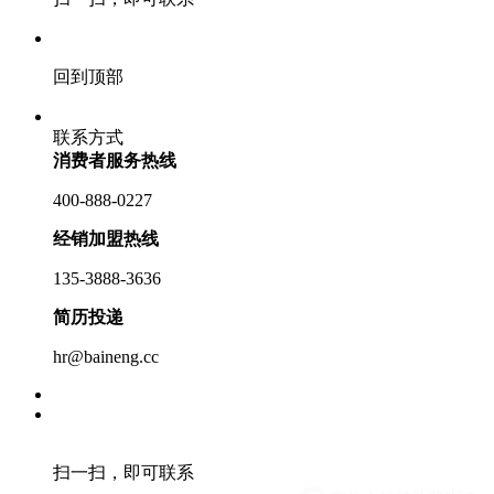
回到顶部
联系方式
消费者服务热线
400-888-0227
经销加盟热线
135-3888-3636
简历投递
hr@baineng.cc
扫一扫，即可联系