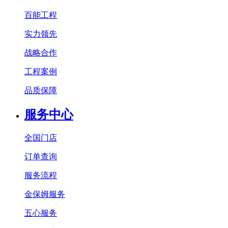
百能工程
实力领先
战略合作
工程案例
品质保障
服务中心
全国门店
订单查询
服务流程
金保姆服务
五心服务