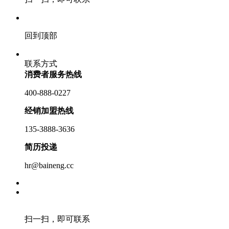
回到顶部
联系方式
消费者服务热线
400-888-0227
经销加盟热线
135-3888-3636
简历投递
hr@baineng.cc
扫一扫，即可联系