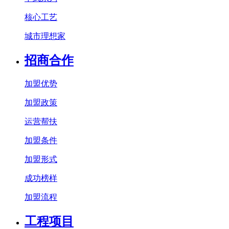
核心工艺
城市理想家
招商合作
加盟优势
加盟政策
运营帮扶
加盟条件
加盟形式
成功榜样
加盟流程
工程项目