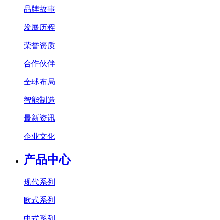
品牌故事
发展历程
荣誉资质
合作伙伴
全球布局
智能制造
最新资讯
企业文化
产品中心
现代系列
欧式系列
中式系列