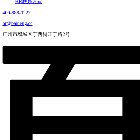
HR联系方式
400-888-0227
hr@baineng.cc
广州市增城区宁西街旺宁路2号