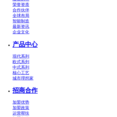
荣誉资质
合作伙伴
全球布局
智能制造
最新资讯
企业文化
产品中心
现代系列
欧式系列
中式系列
核心工艺
城市理想家
招商合作
加盟优势
加盟政策
运营帮扶