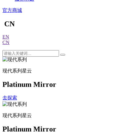
官方商城
CN
EN
CN
现代系列
星云
Platinum Mirror
去探索
现代系列
星云
Platinum Mirror