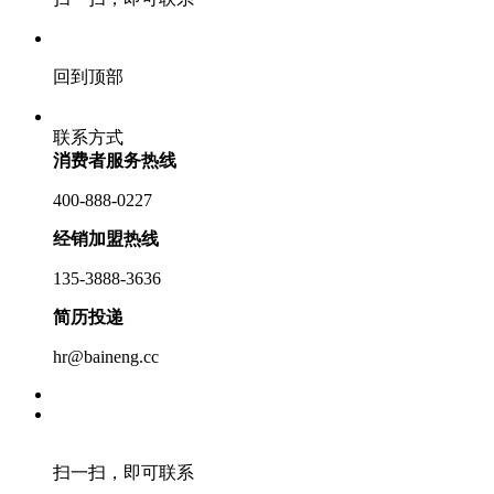
回到顶部
联系方式
消费者服务热线
400-888-0227
经销加盟热线
135-3888-3636
简历投递
hr@baineng.cc
扫一扫，即可联系