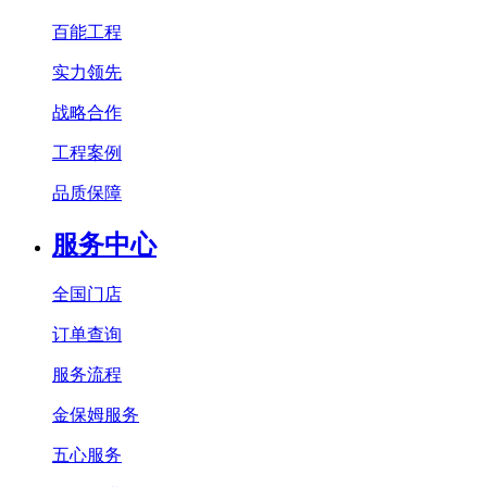
百能工程
实力领先
战略合作
工程案例
品质保障
服务中心
全国门店
订单查询
服务流程
金保姆服务
五心服务