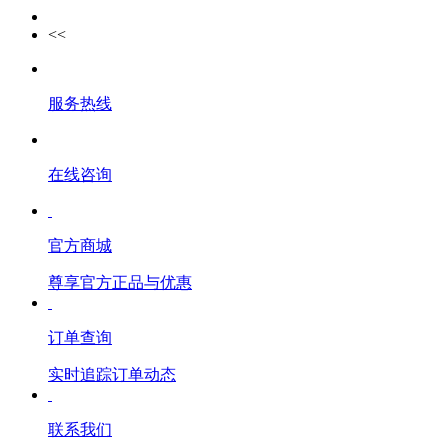
<<
服务热线
在线咨询
官方商城
尊享官方正品与优惠
订单查询
实时追踪订单动态
联系我们