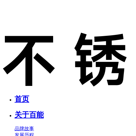
首页
关于百能
品牌故事
发展历程