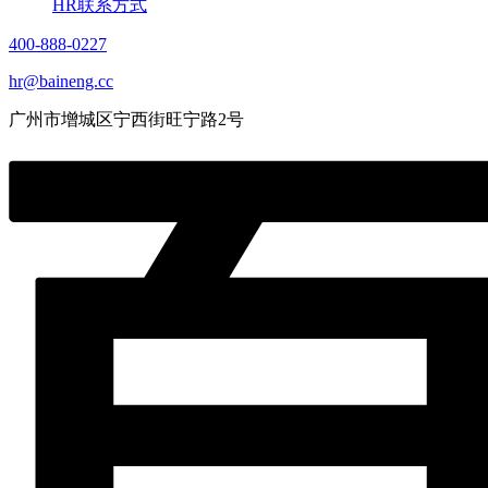
HR联系方式
400-888-0227
hr@baineng.cc
广州市增城区宁西街旺宁路2号