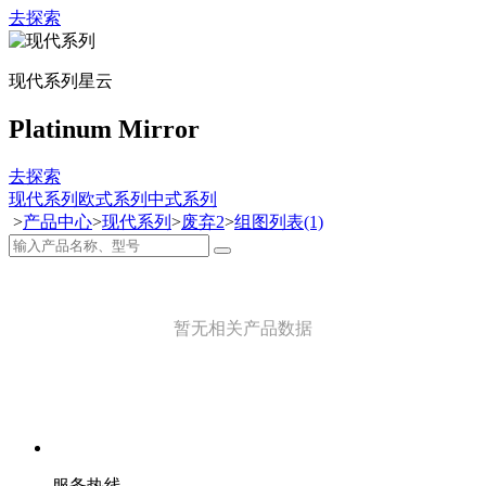
去探索
现代系列
星云
Platinum Mirror
去探索
现代系列
欧式系列
中式系列
>
产品中心
>
现代系列
>
废弃2
>
组图列表(1)
暂无相关产品数据
服务热线