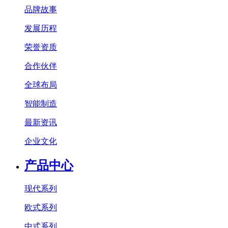
品牌故事
发展历程
荣誉资质
合作伙伴
全球布局
智能制造
最新资讯
企业文化
产品中心
现代系列
欧式系列
中式系列