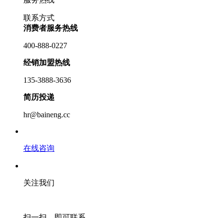
联系方式
消费者服务热线
400-888-0227
经销加盟热线
135-3888-3636
简历投递
hr@baineng.cc
在线咨询
关注我们
扫一扫，即可联系