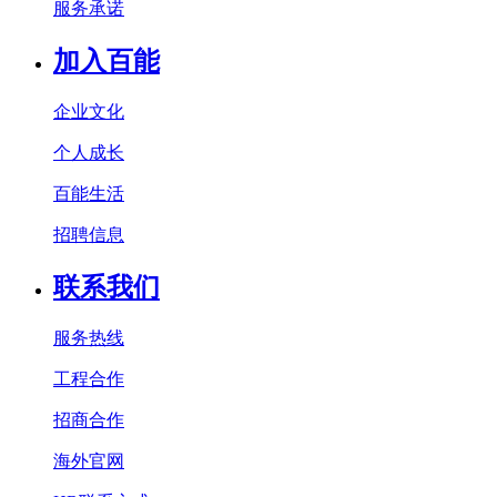
服务承诺
加入百能
企业文化
个人成长
百能生活
招聘信息
联系我们
服务热线
工程合作
招商合作
海外官网