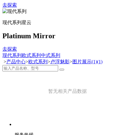
去探索
现代系列
星云
Platinum Mirror
去探索
现代系列
欧式系列
中式系列
>
产品中心
>
欧式系列
>
卢浮魅影
>
图片展示(1)(1)
暂无相关产品数据
服务热线