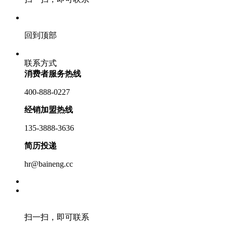
回到顶部
联系方式
消费者服务热线
400-888-0227
经销加盟热线
135-3888-3636
简历投递
hr@baineng.cc
扫一扫，即可联系